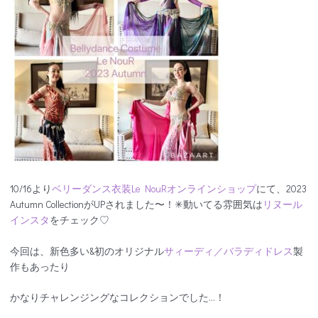
10/16より
ベリーダンス衣装Le NouRオンラインショップ
にて、2023
Autumn CollectionがUPされました〜！✳︎動いてる雰囲気は
リヌール
インスタ
をチェック♡
今回は、新色多い&初のオリジナル
サィーディ／バラディドレス
製
作もあったり
かなりチャレンジングなコレクションでした…！