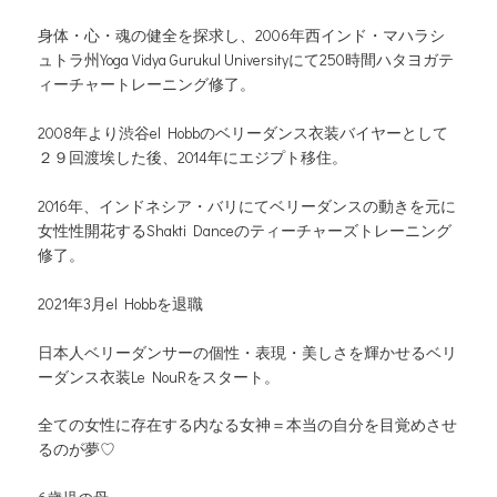
身体・心・魂の健全を探求し、2006年西インド・マハラシ
ュトラ州Yoga Vidya Gurukul Universityにて250時間ハタヨガテ
ィーチャートレーニング修了。
2008年より渋谷el Hobbのベリーダンス衣装バイヤーとして
２９回渡埃した後、2014年にエジプト移住。
2016年、インドネシア・バリにてベリーダンスの動きを元に
女性性開花するShakti Danceのティーチャーズトレーニング
修了。
2021年3月el Hobbを退職
日本人ベリーダンサーの個性・表現・美しさを輝かせるベリ
ーダンス衣装Le NouRをスタート。
全ての女性に存在する内なる女神＝本当の自分を目覚めさせ
るのが夢♡