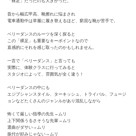
「裸足」だったのも大きかった。
昔から幅広甲高、靴擦れに悩まされ
電車通勤中は草履に履き替えるほど、窮屈な靴が苦手で。
ベリーダンスのルーツを深く探ると
この「裸足」も重要なキーポイントなので
直感的にそれを感じ取ったのかもしれません。
一言で「ベリーダンス」と言っても
実際に、体験クラスに行ってみると
スタジオによって、雰囲気が全く違う！
ベリーダンスの中にも
エジプシャンスタイル、ターキッシュ、トライバル、フュージ
ョンなどたくさんのジャンルがあり混乱しながら
怖くて厳しい指導の先生→ムリ
上下関係うるさそうな先輩→ムリ
選曲がダサい→ムリ
振付が好みじゃない→ムリ