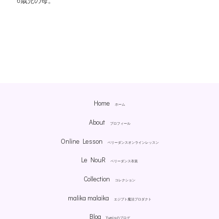
6歳児の母。
Home
ホーム
About
プロフィール
Online Lesson
ベリーダンスオンラインレッスン
Le NouR
ベリーダンス衣装
Collection
コレクション
malika malaika
エジプト魔法プロダクト
Blog
Yumis
のブログ