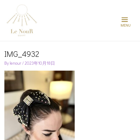
Main
Menu
Post
navigation
IMG_4932
By
lenour
/
2023年10月18日