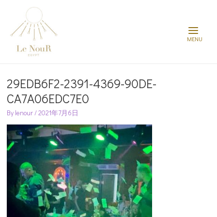
Main
Menu
Post
navigation
29EDB6F2-2391-4369-90DE-
CA7A06EDC7E0
By
lenour
/
2021年7月6日