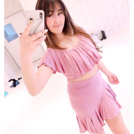
リ
ー
ダ
ン
サ
ー
の
目
線
の
使
い
方】
動
画
プ
レ
ゼ
ン
ト
♡