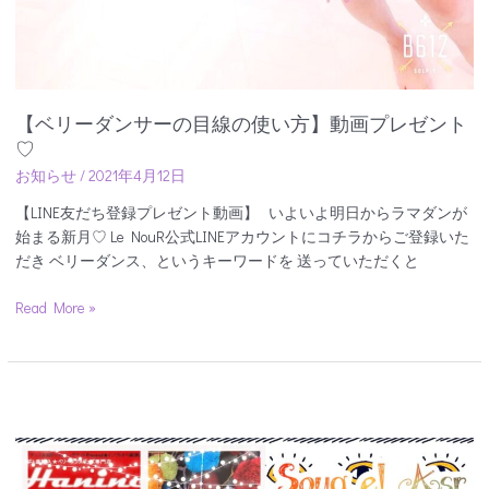
【ベリーダンサーの目線の使い方】動画プレゼント
♡
お知らせ
/
2021年4月12日
【LINE友だち登録プレゼント動画】 いよいよ明日からラマダンが
始まる新月♡ Le NouR公式LINEアカウントにコチラからご登録いた
だき ベリーダンス、というキーワードを 送っていただくと
Read More »
4/4（日）
ベ