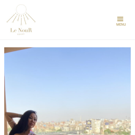
Main
Menu
投
稿
の
ペ
ー
ベ
ジ
リ
送
ー
り
ダ
ン
ス
衣
装
2021
Summer
Collection
を
ナ