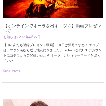
を
出
す
コ
ツ
【オンラインでオーラを出すコツ♡】動画プレゼン
♡】
ト♡
動
お知らせ
/
2021年4月27日
画
プ
【LINE友だち登録プレゼント動画】 今日は満月ですね！ エジプト
レ
はラマダンも折り返し地点にきました。 Le NouR公式LINEアカウン
ゼ
トにコチラからご登録いただき オーラ、というキーワードを 送っ
ン
ていた
ト
♡
Read More »
【ベ