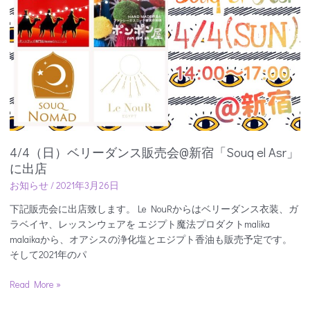
リ
ー
ダ
ン
ス
販
売
会
@
新
4/4（日）ベリーダンス販売会@新宿「Souq el Asr」
宿
に出店
「Souq
お知らせ
/
2021年3月26日
el
Asr」
下記販売会に出店致します。 Le NouRからはベリーダンス衣装、ガ
に
ラベイヤ、レッスンウェアを エジプト魔法プロダクトmalika
出
malaikaから、オアシスの浄化塩とエジプト香油も販売予定です。
店
そして2021年のパ
Read More »