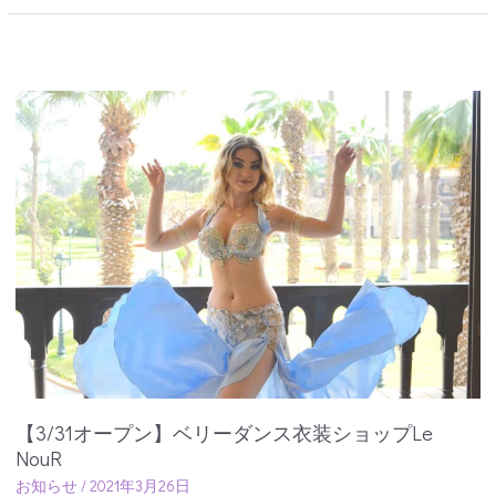
【3/31
オ
ー
プ
ン】
ベ
リ
ー
ダ
ン
ス
衣
装
シ
【3/31オープン】ベリーダンス衣装ショップLe
ョ
NouR
ッ
お知らせ
/
2021年3月26日
プ