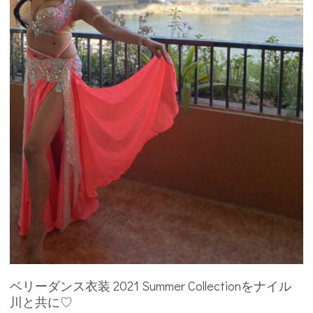
イ
ル
川
と
共
に
♡
ベリーダンス衣装 2021 Summer Collectionをナイル
川と共に♡