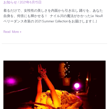
お知らせ
/
2021年6月15日
着るだけで、女性性の美しさを内面から引き出し 踊りを、あなた
自身を、何倍にも輝かせる！ ナイル川の魔法がかかったLe NouR
ベリーダンス衣装の 2021 Summer Collectionをお届けします […]
Read More »
【オ
ン
ラ
イ
ン
で
オ
ー
ラ