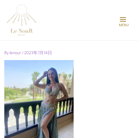
Main
Menu
Post
navigation
By
lenour
/
2023年7月14日