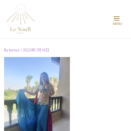
Main
Menu
Post
navigation
By
lenour
/
2023年7月14日