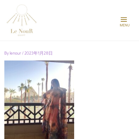
Main
Menu
Post
navigation
By
lenour
/
2023年1月28日