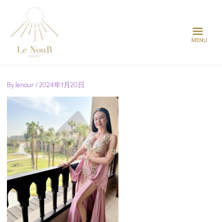
Main
Menu
Post
navigation
By
lenour
/
2024年1月20日