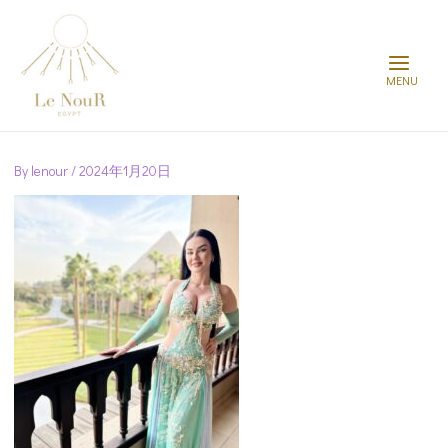
Main
Menu
Post
navigation
By
lenour
/
2024年1月20日