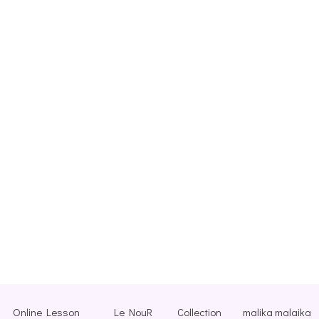
Online Lesson
Le NouR
Collection
malika malaika