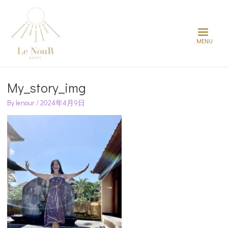
Main
Menu
Post
navigation
My_story_img
By
lenour
/
2024年4月9日